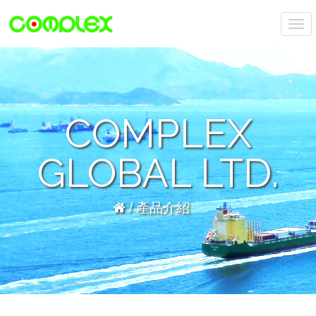
T
o
g
g
l
e
COMPLEX
n
a
v
GLOBAL LTD.
i
g
a
/
產品介紹
t
i
o
n