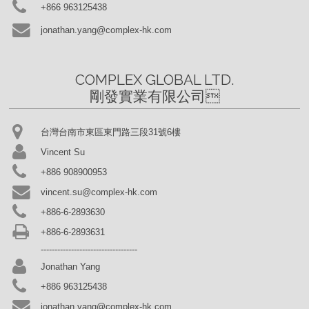
+866 963125438
jonathan.yang@complex-hk.com
COMPLEX GLOBAL LTD.

剛發實業有限公司
台灣台南市東區東門路三段31號6樓
Vincent Su
+886 908900953
vincent.su@complex-hk.com
+886-6-2893630
+886-6-2893631
-----------------------------------
Jonathan Yang
+886 963125438
jonathan.yang@complex-hk.com