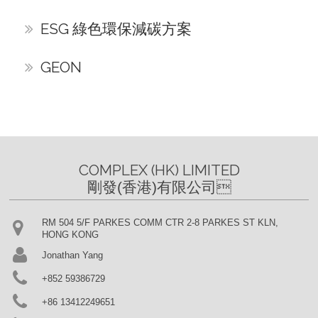
ESG 綠色環保減碳方案
GEON
COMPLEX (HK) LIMITED

剛發(香港)有限公司
RM 504 5/F PARKES COMM CTR 2-8 PARKES ST KLN,
HONG KONG
Jonathan Yang
+852 59386729
+86 13412249651